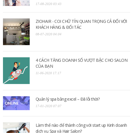
17-08-2020 03:43
ZIOHAIR - COI CHỮ TÍN QUAN TRỌNG CẢ ĐỐI VỚI
KHÁCH HÀNG & ĐỐI TÁC
08-07-2020 04:04
4 CÁCH TĂNG DOANH SỐ VƯỢT BẬC CHO SALON
CỦA BẠN
11-06-2020 17:17
Quản lý spa bằng excel – Đã lỗi thời?
17-01-2020 07:07
Làm thế nào để thành công với start up Kinh doanh
dịch vụ Spa và Hair Salon?