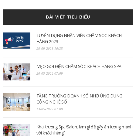
BÀI VIẾT TIÊU BIỂU
TUYỂN DỤNG NHÂN VIÊN CHĂM SÓC KHÁCH
HÀNG 2023
29-09-2023 10:35
MẸO GỌI ĐIỆN CHĂM SÓC KHÁCH HÀNG SPA
20-05-2022 07:09
TĂNG TRƯỞNG DOANH SỐ NHỜ ỨNG DỤNG
CÔNG NGHỆ SỐ
13-05-2022 07:08
Khai trương Spa/Salon, làm gì để gây ấn tượng mạnh
với khách hàng?