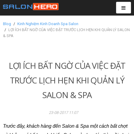
TOG
NAVI
Blog
Kinh Nghiệm Kinh Doanh Spa Salon
LỢI ÍCH BẤT NGỜ CỦA VIỆC ĐẶT TRƯỚC LỊCH HẸN KHI QUẢN LÝ SALON
& SPA
LỢI ÍCH BẤT NGỜ CỦA VIỆC ĐẶT
TRƯỚC LỊCH HẸN KHI QUẢN LÝ
SALON & SPA
23-08-2017 11:07
Trước đây, khách hàng đến Salon & Spa một cách bất chợt