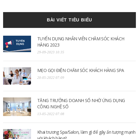
BÀI VIẾT TIÊU BIỂU
TUYỂN DỤNG NHÂN VIÊN CHĂM SÓC KHÁCH
HÀNG 2023
29-09-2023 10:35
MẸO GỌI ĐIỆN CHĂM SÓC KHÁCH HÀNG SPA
20-05-2022 07:09
TĂNG TRƯỞNG DOANH SỐ NHỜ ỨNG DỤNG
CÔNG NGHỆ SỐ
13-05-2022 07:08
Khai trương Spa/Salon, làm gì để gây ấn tượng mạnh
với khách hàng?