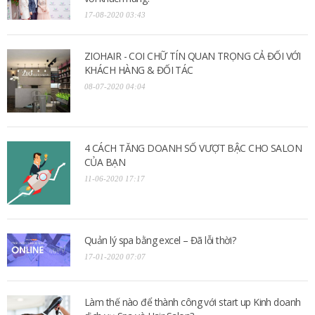
17-08-2020 03:43
ZIOHAIR - COI CHỮ TÍN QUAN TRỌNG CẢ ĐỐI VỚI
KHÁCH HÀNG & ĐỐI TÁC
08-07-2020 04:04
4 CÁCH TĂNG DOANH SỐ VƯỢT BẬC CHO SALON
CỦA BẠN
11-06-2020 17:17
Quản lý spa bằng excel – Đã lỗi thời?
17-01-2020 07:07
Làm thế nào để thành công với start up Kinh doanh