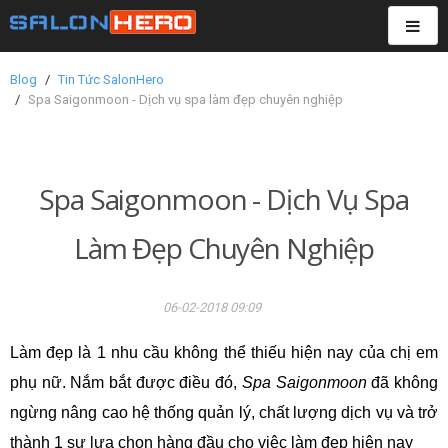
TOG
NAVI
Blog
Tin Tức SalonHero
Spa Saigonmoon - Dịch vụ spa làm đẹp chuyên nghiệp
Spa Saigonmoon - Dịch Vụ Spa
Làm Đẹp Chuyên Nghiệp
06-02-2018 09:09
Làm đẹp là 1 nhu cầu không thể thiếu hiện nay của chị em
phụ nữ. Nắm bắt được điều đó,
Spa Saigonmoon
đã không
ngừng nâng cao hệ thống quản lý, chất lượng dịch vụ và trở
thành 1 sự lựa chọn hàng đầu cho việc làm đẹp hiện nay