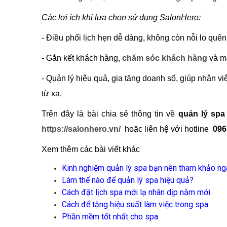
Các lợi ích khi lựa chọn sử dụng SalonHero:
- Điều phối lịch hẹn dễ dàng, không còn nỗi lo quê
- Gắn kết khách hàng,
chăm sóc khách hàng
và ma
- Quản lý hiệu quả, gia tăng doanh số, giúp nhân vi
từ xa.
Trên đây là bài chia sẻ thông tin về
quản lý spa
https://salonhero.vn/
hoặc liên hệ với hotline
096
Xem thêm các bài viết khác
K
inh nghiệm quản lý spa bạn nên tham khảo ng
L
àm thế nào để quản lý spa hiệu quả?
C
ách đặt lịch spa mới lạ nhân dịp năm mới
C
ách để tăng hiệu suất làm việc trong spa
P
hần mềm tốt nhất cho spa