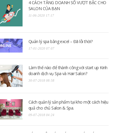
4 CÁCH TĂNG DOANH SỐ VƯỢT BẬC CHO
SALON CỦA BẠN
11-06-2020 17:17
Quản lý spa bằng excel – Đã lỗi thời?
17-01-2020 07:07
Làm thế nào để thành công với start up Kinh
doanh dịch vụ Spa và Hair Salon?
30-07-2018 08:58
Cách quản lý sản phẩm tại kho một cách hiệu
quả cho chủ Salon & Spa.
09-07-2018 04:24