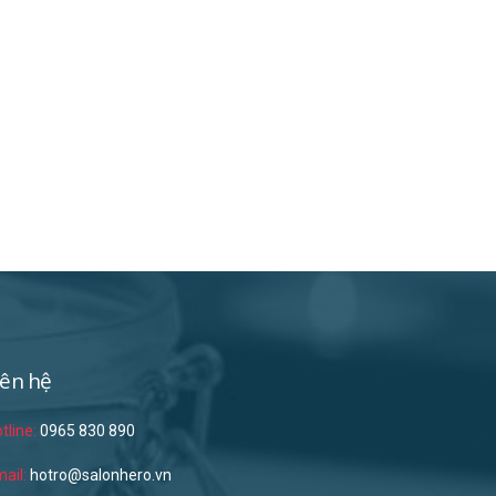
iên hệ
tline:
0965 830 890
ail:
hotro@salonhero.vn