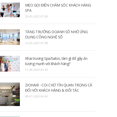
MẸO GỌI ĐIỆN CHĂM SÓC KHÁCH HÀNG
SPA
20-05-2022 07:09
TĂNG TRƯỞNG DOANH SỐ NHỜ ỨNG
DỤNG CÔNG NGHỆ SỐ
13-05-2022 07:08
Khai trương Spa/Salon, làm gì để gây ấn
tượng mạnh với khách hàng?
17-08-2020 03:43
ZIOHAIR - COI CHỮ TÍN QUAN TRỌNG CẢ
ĐỐI VỚI KHÁCH HÀNG & ĐỐI TÁC
08-07-2020 04:04