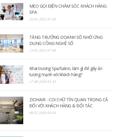
MẸO GỌI ĐIỆN CHĂM SÓC KHÁCH HÀNG
SPA
20-05-2022 07:09
TĂNG TRƯỞNG DOANH SỐ NHỜ ỨNG
DỤNG CÔNG NGHỆ SỐ
13-05-2022 07:08
Khai trương Spa/Salon, làm gì để gây ấn
tượng mạnh với khách hàng?
17-08-2020 03:43
ZIOHAIR - COI CHỮ TÍN QUAN TRỌNG CẢ
ĐỐI VỚI KHÁCH HÀNG & ĐỐI TÁC
08-07-2020 04:04