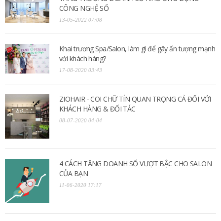
CÔNG NGHỆ SỐ
13-05-2022 07:08
Khai trương Spa/Salon, làm gì để gây ấn tượng mạnh
với khách hàng?
17-08-2020 03:43
ZIOHAIR - COI CHỮ TÍN QUAN TRỌNG CẢ ĐỐI VỚI
KHÁCH HÀNG & ĐỐI TÁC
08-07-2020 04:04
4 CÁCH TĂNG DOANH SỐ VƯỢT BẬC CHO SALON
CỦA BẠN
11-06-2020 17:17