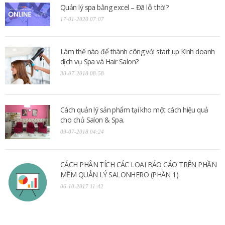
Quản lý spa bằng excel – Đã lỗi thời?
17-01-2020 07:07
Làm thế nào để thành công với start up Kinh doanh
dịch vụ Spa và Hair Salon?
30-07-2018 08:58
Cách quản lý sản phẩm tại kho một cách hiệu quả
cho chủ Salon & Spa.
09-07-2018 04:24
CÁCH PHÂN TÍCH CÁC LOẠI BÁO CÁO TRÊN PHẦN
MỀM QUẢN LÝ SALONHERO (PHẦN 1)
06-10-2017 11:42