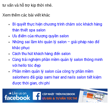
tư
vấn và hỗ trợ kịp thời nhé.
Xem thêm các bài viết khác
B
í quyết thực hiện chương trình chăm sóc khách hàng
thân thiết spa salon
Ư
u điểm của nhượng quyền salon
N
hững sai lầm khi quản lý salon – giải pháp nào để
khắc phục
C
ách thu hút khách hàng đến salon
C
ùng trải nghiệm phần mềm quản lý salon thông minh
với hello tóc đẹp
P
hần mềm quản lý salon của công ty phần mềm
salonhero đã giúp sami hair and nails salon tiết kiệm
được thời gian, chi phí