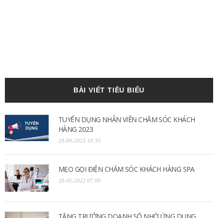
BÀI VIẾT TIÊU BIỂU
TUYỂN DỤNG NHÂN VIÊN CHĂM SÓC KHÁCH
HÀNG 2023
29-09-2023 10:35
MẸO GỌI ĐIỆN CHĂM SÓC KHÁCH HÀNG SPA
20-05-2022 07:09
TĂNG TRƯỞNG DOANH SỐ NHỜ ỨNG DỤNG